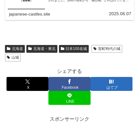
されました。当時の地名から「福山城」と呼ばれていまし
たが、備後福山城との混同を避けるため、「松前城」とも
呼ばれました。現在は松前公園...
2025.06.07
japanese-castles.site
北海道
北海道・東北
日本100名城
室町時代の城
山城
シェアする
X
Facebook
はてブ
LINE
スポンサーリンク