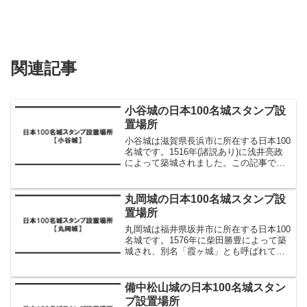
関連記事
小谷城の日本100名城スタンプ設
置場所
小谷城は滋賀県長浜市に所在する日本100
名城です。1516年(諸説あり)に浅井亮政
によって築城されました。この記事で
は、小谷城の日本100名城スタンプ設置場
所について解説します。小谷城の日本100
名城スタンプ設置場所小谷城の日本100名
丸岡城の日本100名城スタンプ設
城ス...
置場所
丸岡城は福井県坂井市に所在する日本100
名城です。1576年に柴田勝豊によって築
城され、別名「霞ヶ城」とも呼ばれてい
ます。現在は「霞ヶ城公園」として整備
されています。この記事では、丸岡城の
日本100名城スタンプ設置場所について解
備中松山城の日本100名城スタン
説します。丸...
プ設置場所