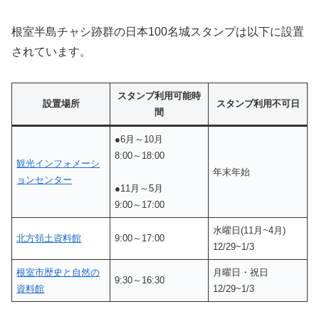
根室半島チャシ跡群の日本100名城スタンプは以下に設置
されています。
スタンプ利用可能時
設置場所
スタンプ利用不可日
間
●6月～10月
8:00～18:00
観光インフォメーシ
年末年始
ョンセンター
●11月～5月
9:00～17:00
水曜日(11月~4月)
北方領土資料館
9:00～17:00
12/29~1/3
根室市歴史と自然の
月曜日・祝日
9:30～16:30
資料館
12/29~1/3