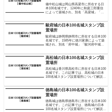
備中松山城は岡山県高梁市に所在する日
本100名城です。1240年に秋庭三郎重信
によって築城され、別名「高梁城」「松
山城」とも呼ばれています。この記事で
は、備中松山城の日本100名城スタンプ設
置場所について解説します。備中松山城
駿府城の日本100名城スタンプ設
の日本100名...
置場所
駿府城は静岡県静岡市に所在する日本100
名城です。1585年に徳川家康によって築
城され、別名「府中城」「駿河府中城」
「静岡城」とも呼ばれています。現在は
「駿府城公園」として整備されていま
す。この記事では、駿府城の日本100名城
高松城の日本100名城スタンプ設
スタンプ設置場...
置場所
高松城は香川県高松市に所在する日本100
名城です。この記事では、高松城の日本
100名城スタンプ設置場所について解説し
ます。高松城の日本100名城スタンプ設置
場所高松城の日本100名城スタンプは以下
に設置されています。設置場所スタンプ
徳島城の日本100名城スタンプ設
利用可能...
置場所
徳島城は徳島県徳島市に所在する日本100
名城です。この記事では、徳島城の日本
100名城スタンプ設置場所について解説し