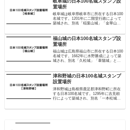
岐阜城の日本100名城スタンプ設
置場所安土...
置場所
岐阜城は岐阜県岐阜市に所在する日本100
名城です。1201年に二階堂行政によって
築城され、別名「稲葉山城」「金華山
城」「井口城」とも呼ばれています。こ
の記事では、岐阜城の日本100名城スタン
プ設置場所について解説します。岐阜城
福山城の日本100名城スタンプ設
の日本100名...
置場所
福山城は広島県福山市に所在する日本100
名城です。1662年に水野勝成によって築
城され、別名「久松城」「葦陽城」とも
呼ばれています。現在は「福山城公園」
として整備されています。この記事で
は、福山城の日本100名城スタンプ設置場
津和野城の日本100名城スタンプ
所について解説...
設置場所
津和野城は島根県鹿足郡津和野町に所在
する日本100名城です。1295年に吉見頼
行によって築城され、別名「一本松城」
「三本松城」「石蕗城」とも呼ばれてい
ます。この記事では、津和野城の日本100
名城スタンプ設置場所について解説しま
す。津和野城の...