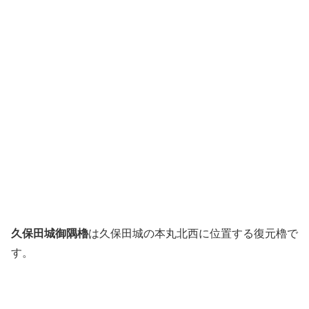
久保田城御隅櫓
は久保田城の本丸北西に位置する復元櫓で
す。