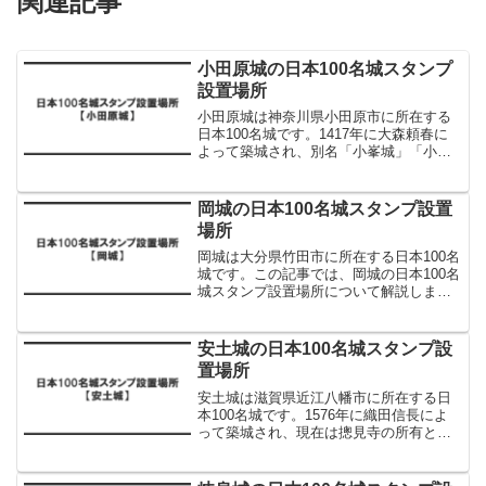
関連記事
小田原城の日本100名城スタンプ
設置場所
小田原城は神奈川県小田原市に所在する
日本100名城です。1417年に大森頼春に
よって築城され、別名「小峯城」「小早
川城」とも呼ばれています。現在は「小
田原城址公園」として整備されていま
す。この記事では、小田原城の日本100名
岡城の日本100名城スタンプ設置
城スタンプ設置場...
場所
岡城は大分県竹田市に所在する日本100名
城です。この記事では、岡城の日本100名
城スタンプ設置場所について解説しま
す。岡城の日本100名城スタンプ設置場所
岡城の日本100名城スタンプは以下に設置
されています。設置場所スタンプ利用可
安土城の日本100名城スタンプ設
能時間スタ...
置場所
安土城は滋賀県近江八幡市に所在する日
本100名城です。1576年に織田信長によ
って築城され、現在は摠見寺の所有とな
っています。この記事では、安土城の日
本100名城スタンプ設置場所について解説
します。安土城の日本100名城スタンプ設