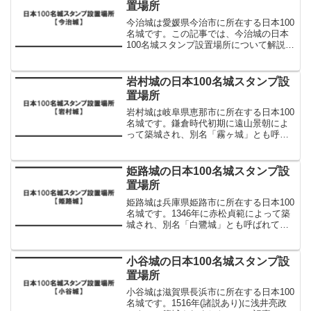
置場所
今治城は愛媛県今治市に所在する日本100
名城です。この記事では、今治城の日本
100名城スタンプ設置場所について解説し
ます。今治城の日本100名城スタンプ設置
場所今治城の日本100名城スタンプは以下
に設置されています。設置場所スタンプ
岩村城の日本100名城スタンプ設
利用可能...
置場所
岩村城は岐阜県恵那市に所在する日本100
名城です。鎌倉時代初期に遠山景朝によ
って築城され、別名「霧ヶ城」とも呼ば
れています。この記事では、岩村城の日
本100名城スタンプ設置場所について解説
します。岩村城の日本100名城スタンプ設
姫路城の日本100名城スタンプ設
置場所岩村城...
置場所
姫路城は兵庫県姫路市に所在する日本100
名城です。1346年に赤松貞範によって築
城され、別名「白鷺城」とも呼ばれてい
ます。この記事では、姫路城の日本100名
城スタンプ設置場所について解説しま
す。姫路城の日本100名城スタンプ設置場
小谷城の日本100名城スタンプ設
所姫路城の...
置場所
小谷城は滋賀県長浜市に所在する日本100
名城です。1516年(諸説あり)に浅井亮政