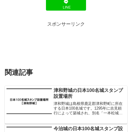
LINE
スポンサーリンク
関連記事
津和野城の日本100名城スタンプ
設置場所
津和野城は島根県鹿足郡津和野町に所在
する日本100名城です。1295年に吉見頼
行によって築城され、別名「一本松城」
「三本松城」「石蕗城」とも呼ばれてい
ます。この記事では、津和野城の日本100
名城スタンプ設置場所について解説しま
今治城の日本100名城スタンプ設
す。津和野城の...