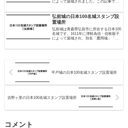
によって築城されました。この記事で
は、小谷城の日本100名城スタンプ設置場
所について解説します。小谷城の日本100
名城スタンプ設置場所小谷城の日本100名
弘前城の日本100名城スタンプ設
城ス...
置場所
弘前城は青森県弘前市に所在する日本100
名城です。1611年に津軽為信・信枚親子
によって築城され、別名「鷹岡城」「高
岡城」とも呼ばれます。現在は「弘前公
園」として整備され、桜の名所として有
名です。この記事では、弘前城の日本100
名城スタンプ...
平戸城の日本100名城スタンプ設置場所
吉野ヶ里の日本100名城スタンプ設置場所
コメント